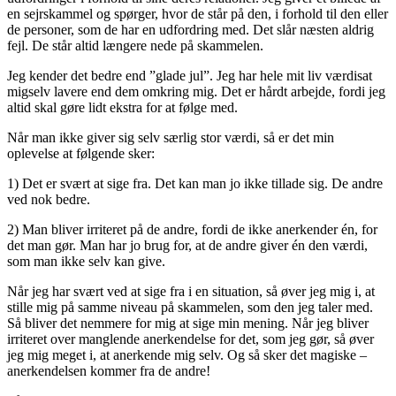
en sejrskammel og spørger, hvor de står på den, i forhold til den eller
de personer, som de har en udfordring med. Det slår næsten aldrig
fejl. De står altid længere nede på skammelen.
Jeg kender det bedre end ”glade jul”. Jeg har hele mit liv værdisat
migselv lavere end dem omkring mig. Det er hårdt arbejde, fordi jeg
altid skal gøre lidt ekstra for at følge med.
Når man ikke giver sig selv særlig stor værdi, så er det min
oplevelse at følgende sker:
1) Det er svært at sige fra. Det kan man jo ikke tillade sig. De andre
ved nok bedre.
2) Man bliver irriteret på de andre, fordi de ikke anerkender én, for
det man gør. Man har jo brug for, at de andre giver én den værdi,
som man ikke selv kan give.
Når jeg har svært ved at sige fra i en situation, så øver jeg mig i, at
stille mig på samme niveau på skammelen, som den jeg taler med.
Så bliver det nemmere for mig at sige min mening. Når jeg bliver
irriteret over manglende anerkendelse for det, som jeg gør, så øver
jeg mig meget i, at anerkende mig selv. Og så sker det magiske –
anerkendelsen kommer fra de andre!