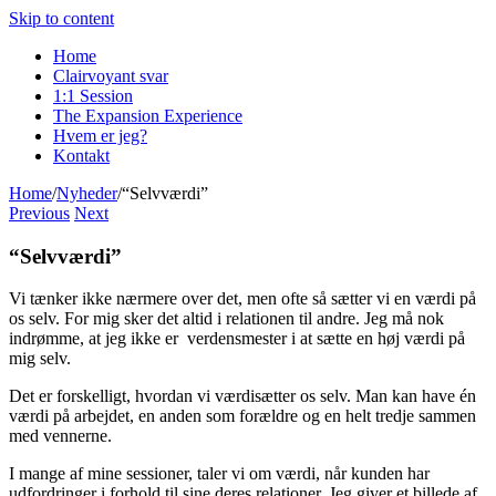
Skip to content
Home
Clairvoyant svar
1:1 Session
The Expansion Experience
Hvem er jeg?
Kontakt
Home
/
Nyheder
/
“Selvværdi”
Previous
Next
“Selvværdi”
Vi tænker ikke nærmere over det, men ofte så sætter vi en værdi på
os selv. For mig sker det altid i relationen til andre. Jeg må nok
indrømme, at jeg ikke er verdensmester i at sætte en høj værdi på
mig selv.
Det er forskelligt, hvordan vi værdisætter os selv. Man kan have én
værdi på arbejdet, en anden som forældre og en helt tredje sammen
med vennerne.
I mange af mine sessioner, taler vi om værdi, når kunden har
udfordringer i forhold til sine deres relationer. Jeg giver et billede af