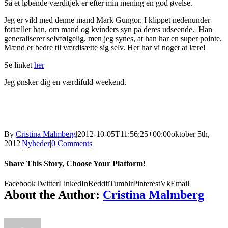
Så et løbende værditjek er efter min mening en god øvelse.
Jeg er vild med denne mand Mark Gungor. I klippet nedenunder
fortæller han, om mand og kvinders syn på deres udseende. Han
generaliserer selvfølgelig, men jeg synes, at han har en super pointe.
Mænd er bedre til værdisætte sig selv. Her har vi noget at lære!
Se linket
her
Jeg ønsker dig en værdifuld weekend.
By
Cristina Malmberg
|
2012-10-05T11:56:25+00:00
oktober 5th,
2012
|
Nyheder
|
0 Comments
Share This Story, Choose Your Platform!
Facebook
Twitter
LinkedIn
Reddit
Tumblr
Pinterest
Vk
Email
About the Author:
Cristina Malmberg